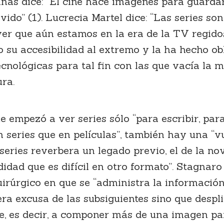
inás dice: “El cine hace imágenes para guardar 
ido” (1). Lucrecia Martel dice: “Las series son
 ver que aún estamos en la era de la TV regido
o su accesibilidad al extremo y la ha hecho ob
ecnológicas para tal fin con las que vacía la 
ura.
e empezó a ver series sólo “para escribir, par
series que en películas”, también hay una “vue
s series reverbera un legado previo, el de la n
idad que es difícil en otro formato”. Stagnaro
uirúrgico en que se “administra la informació
 excusa de las subsiguientes sino que desplie
ele, es decir, a componer más de una imagen pa