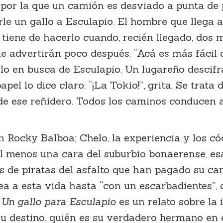
or la que un camión es desviado a punta de pi
le un gallo a Esculapio. El hombre que llega a
 tiene de hacerlo cuando, recién llegado, dos 
, le advertirán poco después. “Acá es más fácil
llo en busca de Esculapio. Un lugareño descif
el lo dice claro: “¡La Tokio!”, grita. Se trata 
e ese reñidero. Todos los caminos conducen 
un Rocky Balboa; Chelo, la experiencia y los c
e al menos una cara del suburbio bonaerense,
s de piratas del asfalto que han pagado su ca
a a esta vida hasta “con un escarbadientes”, 
Un gallo para Esculapio
es un relato sobre la
 su destino, quién es su verdadero hermano en