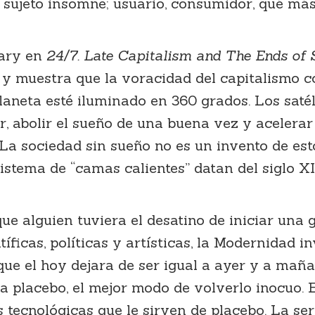
 el sujeto insomne; usuario, consumidor, qué más
rary en
24/7. Late Capitalism and The Ends of 
, y muestra que la voracidad del capitalismo
aneta esté iluminado en 360 grados. Los satéli
nar, abolir el sueño de una buena vez y aceler
). La sociedad sin sueño no es un invento de est
 sistema de “camas calientes” datan del siglo X
e alguien tuviera el desatino de iniciar una g
tíficas, políticas y artísticas, la Modernidad
que el hoy dejara de ser igual a ayer y a mañ
o a placebo, el mejor modo de volverlo inocuo. 
 tecnológicas que le sirven de placebo. La ser