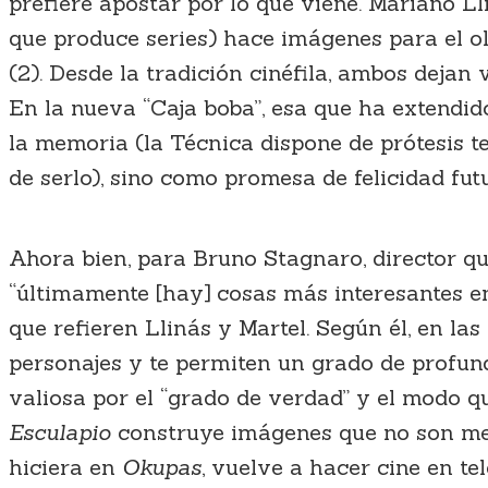
prefiere apostar por lo que viene. Mariano Ll
que produce series) hace imágenes para el olv
(2). Desde la tradición cinéfila, ambos dejan
En la nueva “Caja boba”, esa que ha extendid
la memoria (la Técnica dispone de prótesis t
de serlo), sino como promesa de felicidad fut
Ahora bien, para Bruno Stagnaro, director qu
“últimamente [hay] cosas más interesantes en 
que refieren Llinás y Martel. Según él, en la
personajes y te permiten un grado de profund
valiosa por el “grado de verdad” y el modo q
Esculapio
construye imágenes que no son mera
hiciera en
Okupas
, vuelve a hacer cine en t