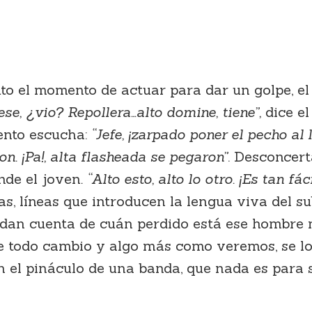
to el momento de actuar para dar un golpe, el
ese, ¿vio? Repollera…alto domine, tiene”,
dice el
iento escucha:
“Jefe, ¡zarpado poner el pecho al
. ¡Pa!, alta flasheada se pegaron”
.
Desconcerta
de el joven
. “Alto esto, alto lo otro. ¡Es tan f
s, líneas que introducen la lengua viva del s
e, dan cuenta de cuán perdido está ese hombr
e todo cambio y algo más como veremos, se lo
en el pináculo de una banda, que nada es para