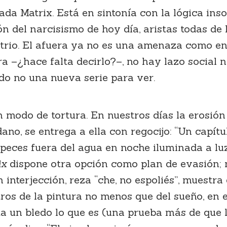
mada Matrix. Está en sintonía con la lógica in
n del narcisismo de hoy día, aristas todas de 
itrio. El afuera ya no es una amenaza como en 
ra –¿hace falta decirlo?–, no hay lazo social 
do no una nueva serie para ver.
 modo de tortura. En nuestros días la erosión 
dano, se entrega a ella con regocijo: “Un capít
eces fuera del agua en noche iluminada a luz 
ix
dispone otra opción como plan de evasión; 
n interjección, reza “che, no espoliés”, muestra
tros de la pintura no menos que del sueño, en e
orta un bledo lo que es (una prueba más de que 